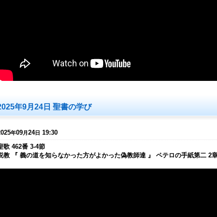
2025年9月24日 聖書の学び
2025
09
24
19:30
年
月
日
聖歌 462番 3-4節
説教 『 義の道を知らなかった方がよかった偽教師達 』 ペテロの手紙第二 2章2