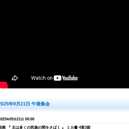
2025年9月21日 午後集会
2025
09
21
00:00
年
月
日
説教 『 主は多くの民族の間をさばく 』 ミカ書 4章3節