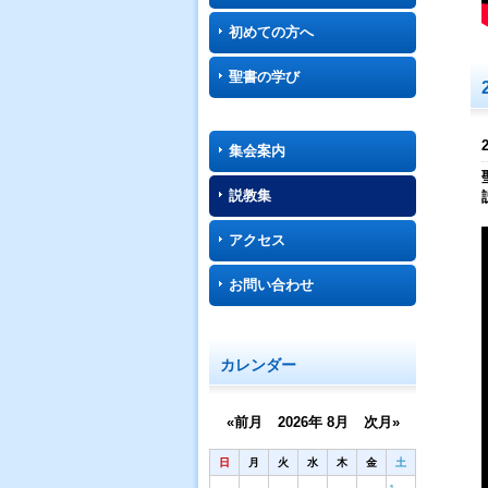
初めての方へ
聖書の学び
集会案内
説教集
アクセス
お問い合わせ
カレンダー
«前月
2026年 8月
次月»
日
月
火
水
木
金
土