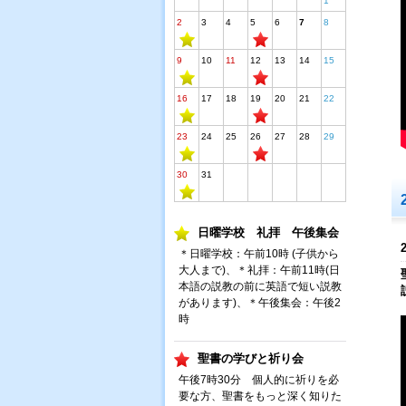
1
2
3
4
5
6
7
8
9
10
11
12
13
14
15
16
17
18
19
20
21
22
23
24
25
26
27
28
29
30
31
日曜学校 礼拝 午後集会
＊日曜学校：午前10時 (子供から
大人まで)、＊礼拝：午前11時(日
本語の説教の前に英語で短い説教
があります)、＊午後集会：午後2
時
聖書の学びと祈り会
午後7時30分 個人的に祈りを必
要な方、聖書をもっと深く知りた