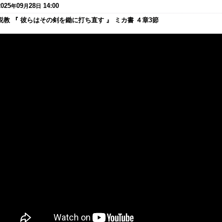
2025
09
28
14:00
年
月
日
説教 『 彼らはその剣を鋤に打ち直す 』 ミカ書 ４章3節