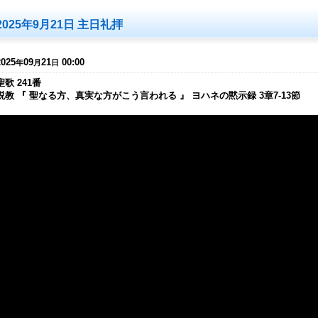
2025年9月21日 主日礼拝
2025
09
21
00:00
年
月
日
聖歌 241番
説教 『 聖なる方、真実な方がこう言われる 』 ヨハネの黙示録 3章7-13節