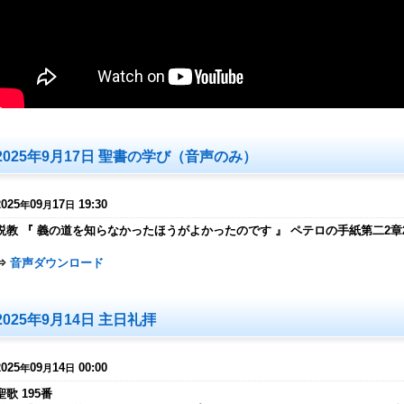
2025年9月17日 聖書の学び（音声のみ）
2025
09
17
19:30
年
月
日
説教 『 義の道を知らなかったほうがよかったのです 』 ペテロの手紙第二2章
⇒
音声ダウンロード
2025年9月14日 主日礼拝
2025
09
14
00:00
年
月
日
聖歌 195番