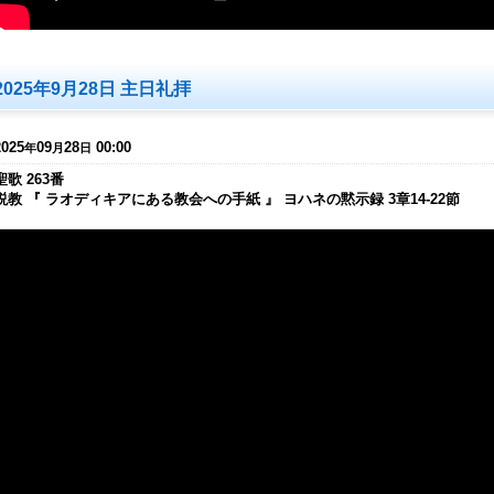
2025年9月28日 主日礼拝
2025
09
28
00:00
年
月
日
聖歌 263番
説教 『 ラオディキアにある教会への手紙 』 ヨハネの黙示録 3章14-22節