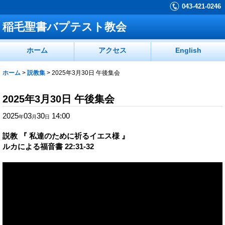
043-421-0246
稲毛聖書バプテスト教会
ホーム
アクセス
English
ホーム
>
説教集
>
2025年3月30日 午後集会
2025年3月30日 午後集会
2025
03
30
14:00
年
月
日
説教 『 私達のために祈るイエス様 』
ルカによる福音書 22:31-32